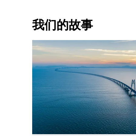
我们的故事