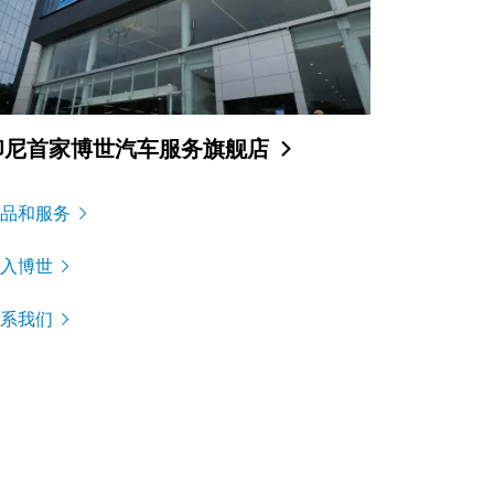
印尼首家博世汽车服务旗舰店
品和服务
入博世
系我们