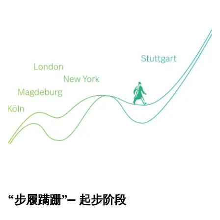
“步履蹒跚”— 起步阶段