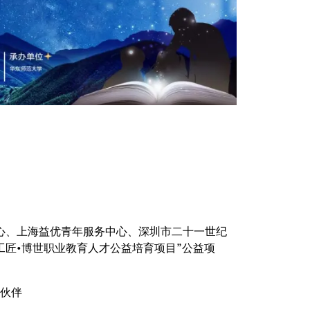
中心、上海益优青年服务中心、深圳市二十一世纪
工匠•博世职业教育人才公益培育项目”公益项
作伙伴