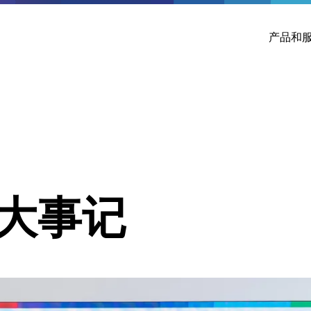
产品和
25大事记