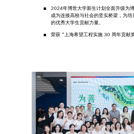
2024年博世大学新生计划全面升级为
成为连接高校与社会的坚实桥梁，为培
的优秀大学生贡献力量。
荣获 “上海希望工程实施 30 周年贡献奖