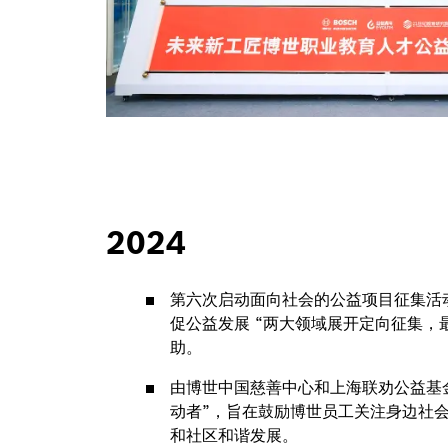
2024
第六次启动面向社会的公益项目征集活动，
促公益发展 “两大领域展开定向征集，最
助。
由博世中国慈善中心和上海联劝公益基
动者”，旨在鼓励博世员工关注身边社
和社区和谐发展。