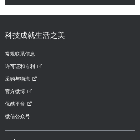
科技成就生活之美
常规联系信息
许可证和专利
采购与物流
官方微博
优酷平台
微信公众号