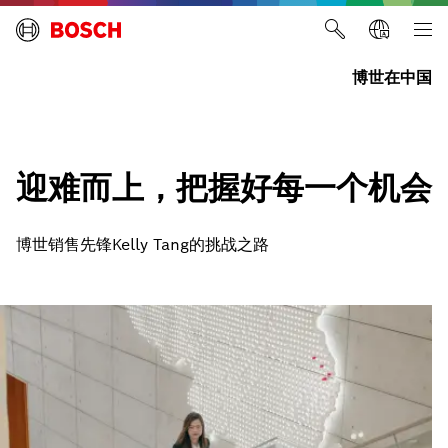
博世在中国
迎难而上，把握好每一个机会
博世销售先锋Kelly Tang的挑战之路