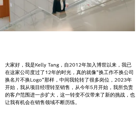
大家好，我是Kelly Tang，自2012年加入博世以来，我已
在这家公司度过了12年的时光，真的就像“换工作不换公司
换名片不换Logo“那样，中间我轮转了很多岗位，2023年
开始，我从项目经理转至销售，从今年5月开始，我所负责
的客户范围进一步扩大，这一转变不仅带来了新的挑战，也
让我有机会在销售领域不断历练。