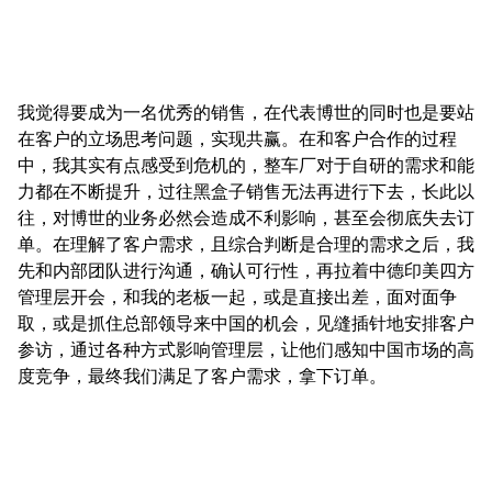
我觉得要成为一名优秀的销售，在代表博世的同时也是要站
在客户的立场思考问题，实现共赢。在和客户合作的过程
中，我其实有点感受到危机的，整车厂对于自研的需求和能
力都在不断提升，过往黑盒子销售无法再进行下去，长此以
往，对博世的业务必然会造成不利影响，甚至会彻底失去订
单。在理解了客户需求，且综合判断是合理的需求之后，我
先和内部团队进行沟通，确认可行性，再拉着中德印美四方
管理层开会，和我的老板一起，或是直接出差，面对面争
取，或是抓住总部领导来中国的机会，见缝插针地安排客户
参访，通过各种方式影响管理层，让他们感知中国市场的高
度竞争，最终我们满足了客户需求，拿下订单。