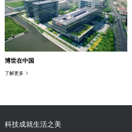
博世在中国
了解更多
科技成就生活之美