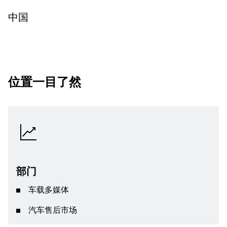
中国
位置一目了然
部门
车载多媒体
汽车售后市场